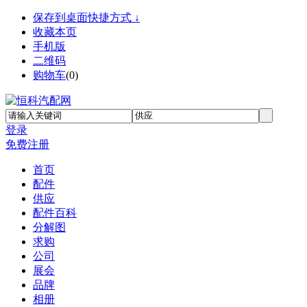
保存到桌面快捷方式 ↓
收藏本页
手机版
二维码
购物车
(
0
)
登录
免费注册
首页
配件
供应
配件百科
分解图
求购
公司
展会
品牌
相册