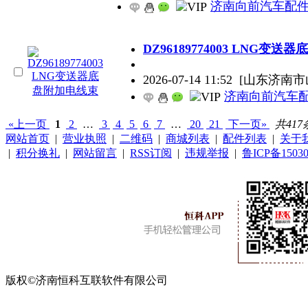
济南向前汽车配
DZ96189774003 LNG变
2026-07-14 11:52
[山东济南市
济南向前汽车
«上一页
1
2
…
3
4
5
6
7
…
20
21
下一页»
共417
网站首页
|
营业执照
|
二维码
|
商城列表
|
配件列表
|
关于
|
积分换礼
|
网站留言
|
RSS订阅
|
违规举报
|
鲁ICP备15030
版权©济南恒科互联软件有限公司