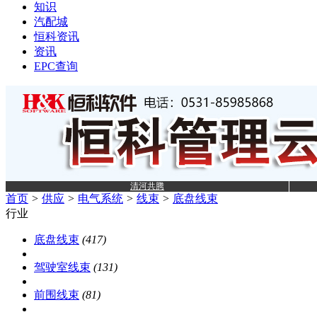
知识
汽配城
恒科资讯
资讯
EPC查询
清河共腾
首页
>
供应
>
电气系统
>
线束
>
底盘线束
行业
底盘线束
(417)
驾驶室线束
(131)
前围线束
(81)