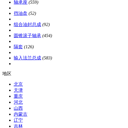
轴承座
(559)
挡油盘
(52)
组合油封总成
(92)
圆锥滚子轴承
(454)
隔套
(126)
输入法兰总成
(583)
地区
北京
天津
重庆
河北
山西
内蒙古
辽宁
吉林