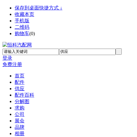
保存到桌面快捷方式 ↓
收藏本页
手机版
二维码
购物车
(
0
)
登录
免费注册
首页
配件
供应
配件百科
分解图
求购
公司
展会
品牌
相册