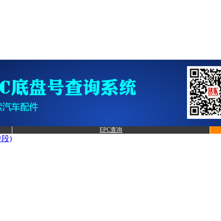
EPC查询
段)