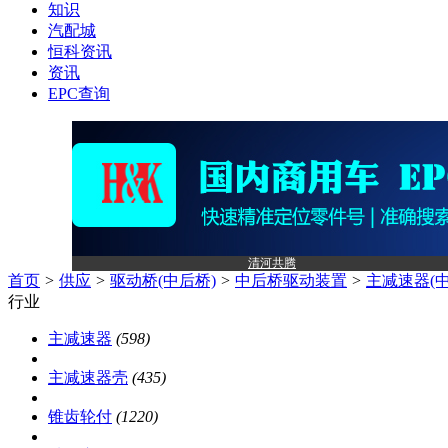
知识
汽配城
恒科资讯
资讯
EPC查询
清河共腾
首页
>
供应
>
驱动桥(中后桥)
>
中后桥驱动装置
>
主减速器(中
行业
主减速器
(598)
主减速器壳
(435)
锥齿轮付
(1220)