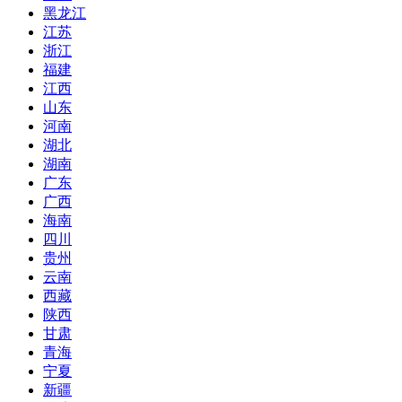
黑龙江
江苏
浙江
福建
江西
山东
河南
湖北
湖南
广东
广西
海南
四川
贵州
云南
西藏
陕西
甘肃
青海
宁夏
新疆