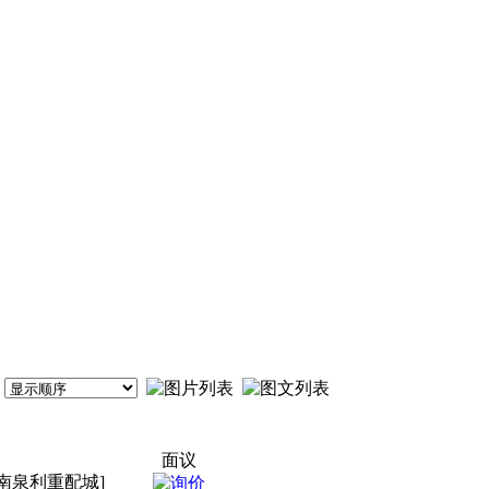
面议
南泉利重配城]