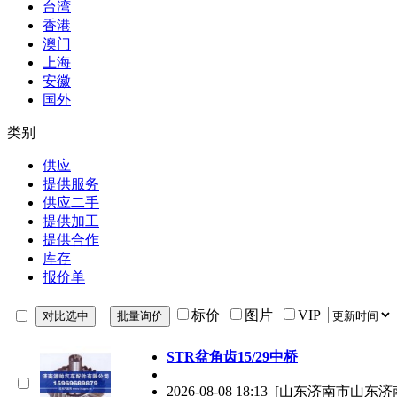
台湾
香港
澳门
上海
安徽
国外
类别
供应
提供服务
供应二手
提供加工
提供合作
库存
报价单
标价
图片
VIP
STR盆角齿15/29中桥
2026-08-08 18:13
[山东济南市山东济