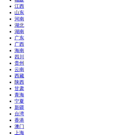
江西
山东
河南
湖北
湖南
广东
广西
海南
四川
贵州
云南
西藏
陕西
甘肃
青海
宁夏
新疆
台湾
香港
澳门
上海