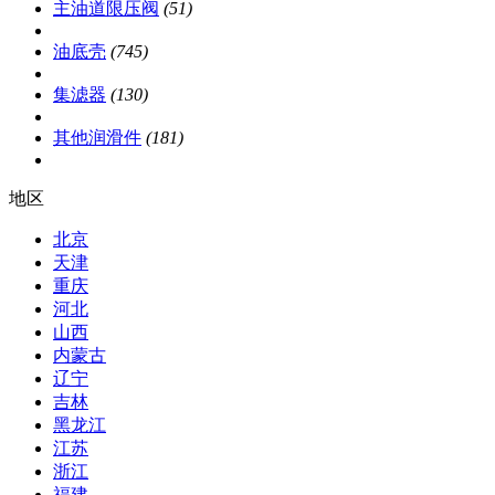
主油道限压阀
(51)
油底壳
(745)
集滤器
(130)
其他润滑件
(181)
地区
北京
天津
重庆
河北
山西
内蒙古
辽宁
吉林
黑龙江
江苏
浙江
福建