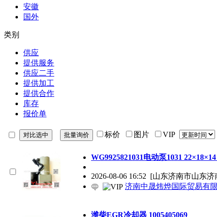
安徽
国外
类别
供应
提供服务
供应二手
提供加工
提供合作
库存
报价单
标价
图片
VIP
WG9925821031电动泵1031 22×18×14 
2026-08-06 16:52
[山东济南市山东济
济南中晟炜烨国际贸易有
潍柴EGR冷却器 1005405069