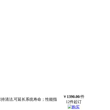
￥
1390.00
/件
保持清洁,可延长系统寿命；性能指
12件起订