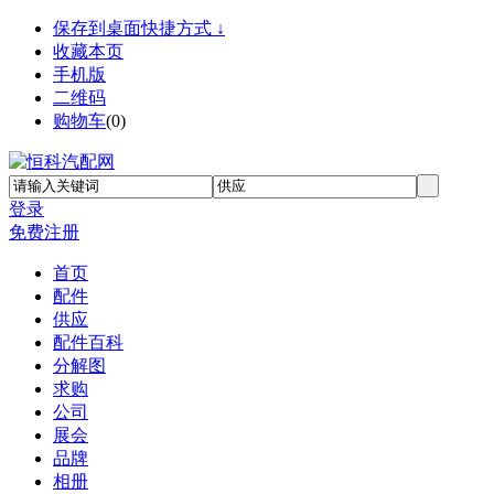
保存到桌面快捷方式 ↓
收藏本页
手机版
二维码
购物车
(
0
)
登录
免费注册
首页
配件
供应
配件百科
分解图
求购
公司
展会
品牌
相册