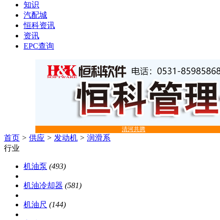
知识
汽配城
恒科资讯
资讯
EPC查询
清河共腾
首页
>
供应
>
发动机
>
润滑系
行业
机油泵
(493)
机油冷却器
(581)
机油尺
(144)