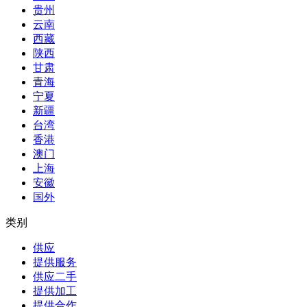
贵州
云南
西藏
陕西
甘肃
青海
宁夏
新疆
台湾
香港
澳门
上海
安徽
国外
类别
供应
提供服务
供应二手
提供加工
提供合作