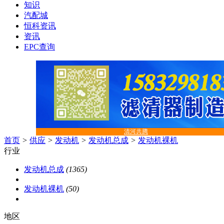
知识
汽配城
恒科资讯
资讯
EPC查询
清河共腾
首页
>
供应
>
发动机
>
发动机总成
>
发动机裸机
行业
发动机总成
(1365)
发动机裸机
(50)
地区