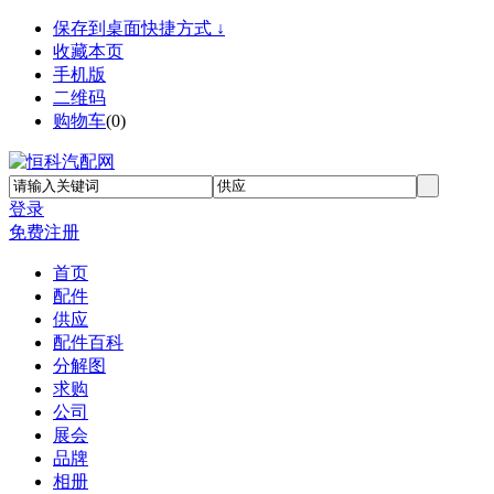
保存到桌面快捷方式 ↓
收藏本页
手机版
二维码
购物车
(
0
)
登录
免费注册
首页
配件
供应
配件百科
分解图
求购
公司
展会
品牌
相册