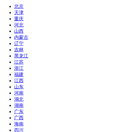
北京
天津
重庆
河北
山西
内蒙古
辽宁
吉林
黑龙江
江苏
浙江
福建
江西
山东
河南
湖北
湖南
广东
广西
海南
四川