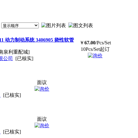
11 动力制动系统 3406905 挠性软管
￥
67.00
/Pcs/Set
10Pcs/Set起订
南泉利重配城]
限公司
[已核实]
面议
司
[已核实]
面议
司
[已核实]