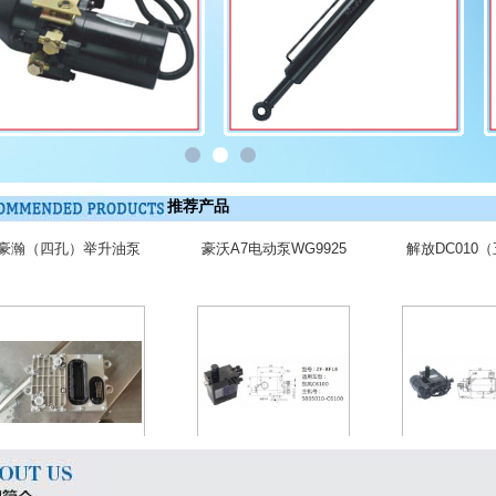
推荐产品
豪瀚（四孔）举升油泵
豪沃A7电动泵WG9925
解放DC010
WG9525820142
820031
升油泵500115
奔驰OM457发动机 电脑
东风C6100举升油泵500
欧曼GTL（手
控制模块A0084460040/
5010-C6100
H4502C01