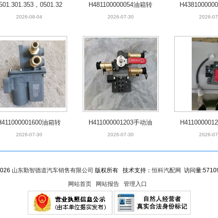
501.301.353，0501.32
H481100000054油箱转
H43810000
8.597选挡模块
换电磁阀
感
2026-08-04
2026-07-30
2026-07
H411000001600油箱转
H411000001203手动油
H41100000
换电磁阀
箱转换电磁阀（快插）
箱转换
2026-07-30
2026-07-30
2026-07
026
山东勤智德道汽车销售有限公司
版权所有 技术支持：
恒科汽配网
访问量:5710
网站首页
网站报告
管理入口