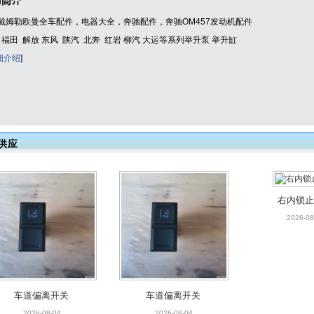
001
戴姆勒欧曼全车配件，电器大全，奔驰配件，奔驰OM457发动机配件
 福田 解放 东风 陕汽 北奔 红岩 柳汽 大运等系列举升泵 举升缸
细介绍
]
豪瀚（四孔）举升油泵
豪沃A7电动泵WG9925
解放DC010
WG9525820142
820031
升油泵500115
供应
右内锁
2026-08
奔驰OM457发动机 电脑
东风C6100举升油泵500
欧曼GTL（手
控制模块A0084460040/
5010-C6100
H4502C01
车道偏离开关
车道偏离开关
001
2026-08-04
2026-08-04