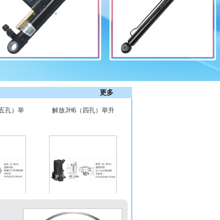
更多
（五孔）举
解放JH6（四孔）举升
0-DC010
油泵5002070A1063-C0
0
-电动泵）
三一江山电动泵HQ500
005A0
2401SQ02