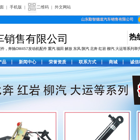
面
|
手机版
|
二维码
|
外文网站
山东勤智德道汽车销售有限公司
热
车销售有限公司
奔驰OM457发动机配件 重汽 福田 解放 东风 陕汽 北奔 红岩 柳汽 大运等系列举
产品
新闻中心
荣誉资质
联系方式
商城
诚信