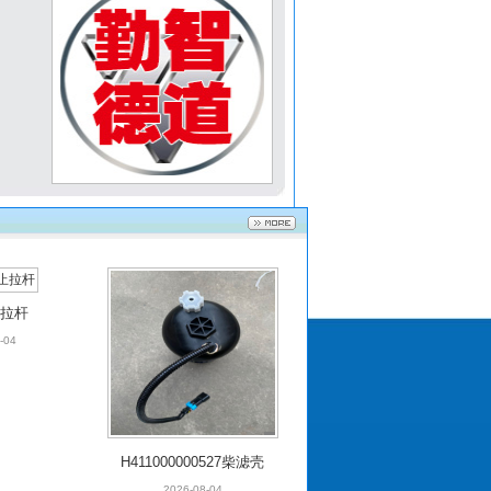
（五孔）举
解放JH6（四孔）举升
0-DC010
油泵5002070A1063-C0
0
止拉杆
-04
-电动泵）
三一江山电动泵HQ500
005A0
2401SQ02
H411000000527柴滤壳
（含加热器）
2026-08-04