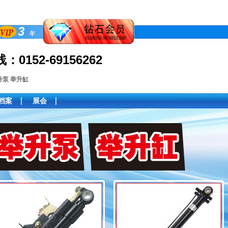
3
0152-69156262
线：
升泵 举升缸
档案
展会