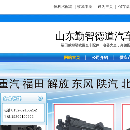
恒科汽配网
|
收藏本页
|
设为主页
|
保存桌
山东勤智德道汽
福田戴姆勒欧曼全车配件，电器大全，奔驰配件，
网站首页
公司介绍
供应
电话:0152-69156262
手机:15269156262