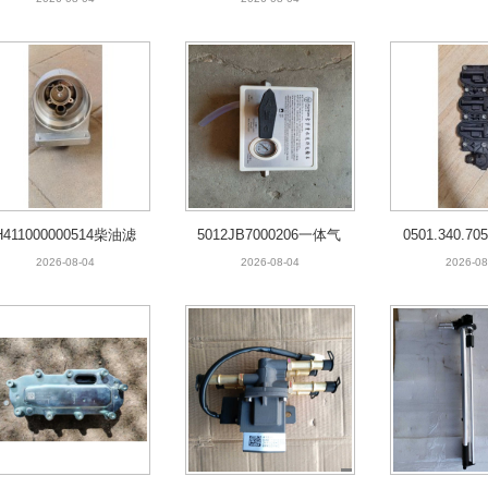
H411000000514柴油滤
5012JB7000206一体气
0501.340.
清器底座
控箱
块
2026-08-04
2026-08-04
2026-08