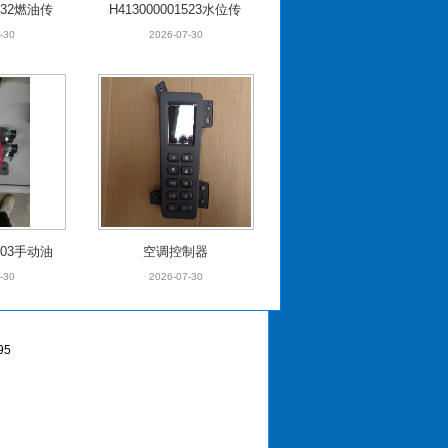
0032燃油传
H413000001523水位传
器
感器
-30
2026-07-30
1203手动油
空调控制器
电磁阀
-30
2026-07-30
95