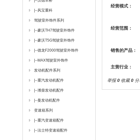
|--
汉德车桥
经营模式：
|--
风宝重科
驾驶室外饰件系列
经营范围：
|--
豪沃TH7驾驶室外饰件
|--
豪沃T5G驾驶室外饰件
销售的产品：
|--
德龙F2000驾驶室外饰件
|--
MAX驾驶室外饰件
主营行业：
发动机配件系列
举报
0
收藏
0
分
|--
重汽发动机配件
|--
潍柴发动机配件
|--
曼发动机配件
变速箱系列
|--
重汽变速箱配件
|--
法士特变速箱配件