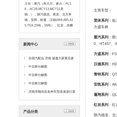
主营：重汽（斯太尔、豪沃，AC1
6，AC26,MCY13,MCY11美
主营车型：
驰，），陕汽德龙、奥龙，北方奔
驰，安凯，欧曼，汉德(469,485,42
宽体系列
：临
5,TGX,25吨，35吨），红岩，杰狮
方盛车桥
H6A，H8B和大扭钜桥，(青特安凯
华菱方盛459桥），485三代 489桥
重汽系列
：斯太
大江迈克 鹏翔桥 60矿 70矿 底盘车
0、HT457
新闻中心
桥配件
方盛系列
：FS
全国汽配会 济南 诚邀大家展后参
汉德系列
：HD
观 济南泉卡动力汽车配件有限公
中后桥分解图
青特系列
：QT
司 www.jnqkdl.com
中后桥分解图
中后桥分解图
安凯系列
：AK
济南华顺供应各种车型差速器行星
蓬翔系列
：QL
轮 半轴齿 十字轴
红岩系列
：红
产品分类
陕汽德龙、北方