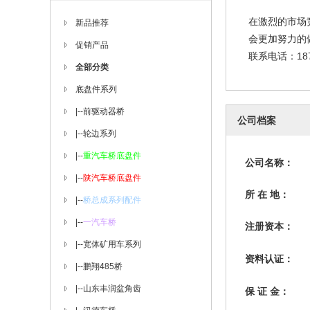
在激烈的市场
新品推荐
会更加努力的
促销产品
联系电话：18764
全部分类
底盘件系列
|--
前驱动器桥
公司档案
|--
轮边系列
|--
重汽车桥底盘件
公司名称：
|--
陕汽车桥底盘件
所 在 地：
|--
桥总成系列配件
|--
一汽车桥
注册资本：
|--
宽体矿用车系列
资料认证：
|--
鹏翔485桥
|--
山东丰润盆角齿
保 证 金：