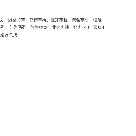
力；潍柴特车、汉德车桥、蓬翔车桥、美驰车桥、恒晟
列、红岩系列、陕汽德龙、北方奔驰、北奔440、富华4
差速器总成