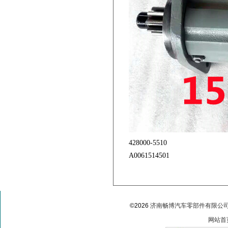
428000-5510
A0061514501
©2026
济南畅博汽车零部件有限公
网站首