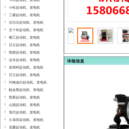
卡特起动机、发电机
小松起动机、发电机
三菱起动机、发电机
沃尔沃起动机、发电机
五十铃起动机、发电机
柳工起动机、发电机
日立起动机、发电机
朝柴起动机、发电机
达夫起动机、发电机
详细信息
依维柯起动机、发电机
日立起动机、发电机
约翰迪尔起动机、发电机
帕金斯起动机、发电机
凯斯起动机、发电机
山猫起动机、发电机
现代起动机、发电机
久保田起动机、发电机
尼桑起动机、发电机