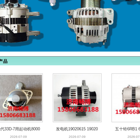
产品
代33D-7用起动机8000
发电机19020615 19020
五十铃6RB1 
51 361004ZZ10 STD3
606 19020617
机181200
2026-07-09
2026-07-09
2026-07