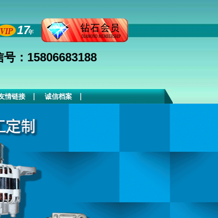
17
15806683188
信号：
友情链接
诚信档案