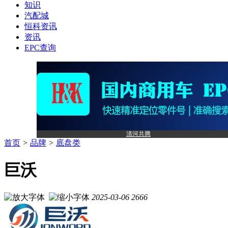
知识
汽配城
恒科资讯
资讯
EPC查询
清河共腾
首页
>
品牌
>
底盘类
巨沃
2025-03-06
2666