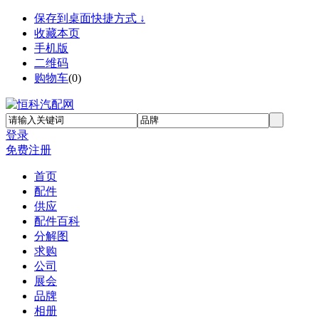
保存到桌面快捷方式 ↓
收藏本页
手机版
二维码
购物车
(
0
)
登录
免费注册
首页
配件
供应
配件百科
分解图
求购
公司
展会
品牌
相册