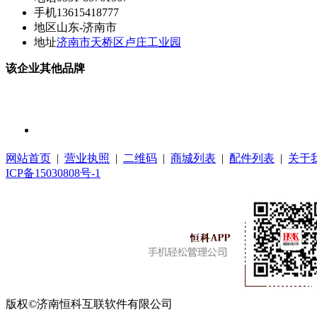
手机
13615418777
地区
山东-济南市
地址
济南市天桥区卢庄工业园
该企业其他品牌
网站首页
|
营业执照
|
二维码
|
商城列表
|
配件列表
|
关于
ICP备15030808号-1
版权©济南恒科互联软件有限公司