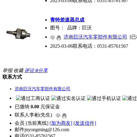
2025-03-06
联系电话：
0531-85761567
青特差速器总成
图号： 品牌：巨沃
济南巨沃汽车零部件有限公司
[已
2025-03-06
联系电话：
0531-85761567
举报
收藏
评论
0
分享
联系方式
济南巨沃汽车零部件有限公司
已缴纳
0.00
元保证金
联系人
李彬(先生)
会员
[
当前离线
]
[加为商友]
[发送信件]
邮件
jnyongming@126.com
电话
0531-85761567