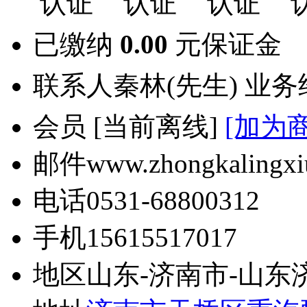
已缴纳
0.00
元保证金
联系人
秦林(先生) 业
会员
[
当前离线
]
[加为
邮件
www.zhongkalingx
电话
0531-68800312
手机
15615517017
地区
山东-济南市-山东