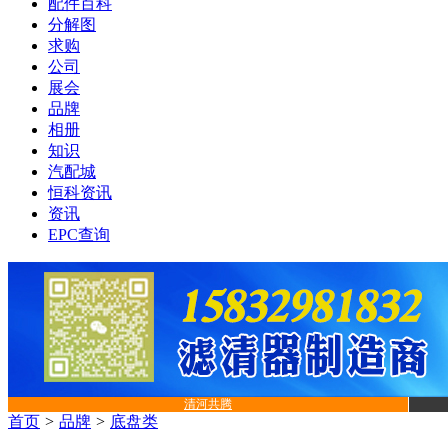
配件百科
分解图
求购
公司
展会
品牌
相册
知识
汽配城
恒科资讯
资讯
EPC查询
清河共腾
首页
>
品牌
>
底盘类