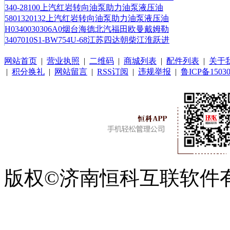
340-28100上汽红岩转向油泵助力油泵液压油
5801320132上汽红岩转向油泵助力油泵液压油
H0340030306A0烟台海德北汽福田欧曼戴姆勒
3407010S1-BW754U-68江苏四达朝柴江淮跃进
网站首页
|
营业执照
|
二维码
|
商城列表
|
配件列表
|
关于
|
积分换礼
|
网站留言
|
RSS订阅
|
违规举报
|
鲁ICP备15030
版权©济南恒科互联软件