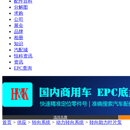
配件百科
分解图
求购
公司
展会
品牌
相册
知识
汽配城
恒科资讯
资讯
EPC查询
清河共腾
首页
>
供应
>
转向系统
>
动力转向系统
>
转向助力叶片泵