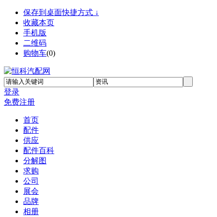
保存到桌面快捷方式 ↓
收藏本页
手机版
二维码
购物车
(
0
)
登录
免费注册
首页
配件
供应
配件百科
分解图
求购
公司
展会
品牌
相册