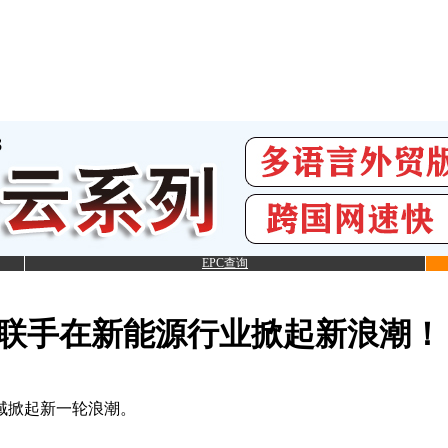
EPC查询
华为联手在新能源行业掀起新浪潮！
域掀起新一轮浪潮。