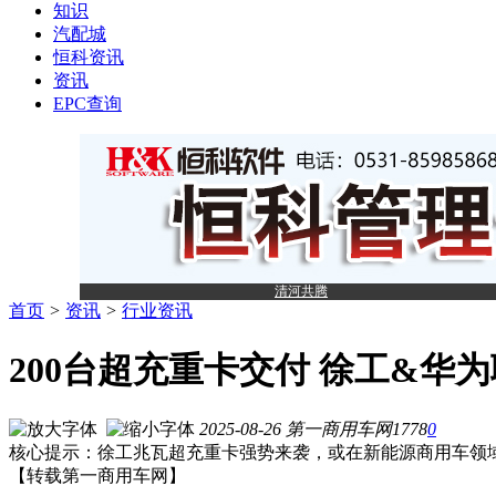
知识
汽配城
恒科资讯
资讯
EPC查询
清河共腾
首页
>
资讯
>
行业资讯
200台超充重卡交付 徐工&
2025-08-26
第一商用车网
1778
0
核心提示：徐工兆瓦超充重卡强势来袭，或在新能源商用车领
【转载
第一商用车网
】